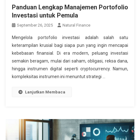
Panduan Lengkap Manajemen Portofolio
Investasi untuk Pemula
September 26, 2025
Natural Finance
Mengelola portofolio investasi adalah salah satu
keterampilan krusial bagi siapa pun yang ingin mencapai
kebebasan finansial. Di era modern, peluang investasi
semakin beragam, mulai dari saham, obligasi, reksa dana,
hingga instrumen digital seperti cryptocurrency. Namun,
kompleksitas instrumen ini menuntut strategi …
Lanjutkan Membaca