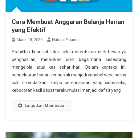
Cara Membuat Anggaran Belanja Harian
yang Efektif
Maret 18, 2026
Natural Finance
Stabilitas finansial tidak selalu ditentukan oleh besarnya
penghasilan, melainkan oleh bagaimana seseorang
mengelola arus kas sehari-hari. Dalam konteks ini,
pengeluaran harian sering kali menjadi variabel yang paling
sulit dikendalikan. Tanpa perencanaan yang sistematis,
kebocoran kecil dapat terakumulasi menjadi defisit yang …
Lanjutkan Membaca