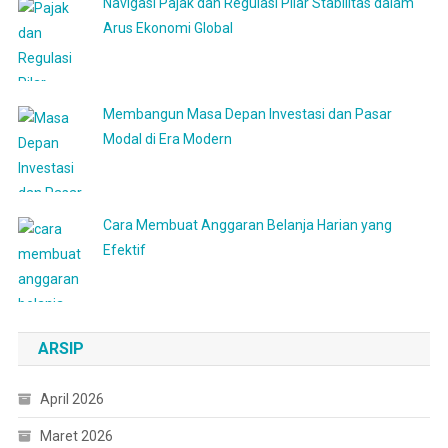
Navigasi Pajak dan Regulasi Pilar Stabilitas dalam
Arus Ekonomi Global
Membangun Masa Depan Investasi dan Pasar
Modal di Era Modern
Cara Membuat Anggaran Belanja Harian yang
Efektif
ARSIP
April 2026
Maret 2026