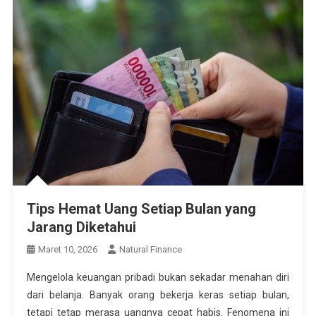
Tips Hemat Uang Setiap Bulan yang
Jarang Diketahui
Maret 10, 2026
Natural Finance
Mengelola keuangan pribadi bukan sekadar menahan diri
dari belanja. Banyak orang bekerja keras setiap bulan,
tetapi tetap merasa uangnya cepat habis. Fenomena ini