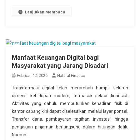
Lanjutkan Membaca
Manfaat Keuangan Digital bagi
Masyarakat yang Jarang Disadari
Februari 12, 2026
Natural Finance
Transformasi digital telah merambah hampir seluruh
dimensi kehidupan modern, termasuk sektor finansial.
Aktivitas yang dahulu membutuhkan kehadiran fisik di
kantor cabang kini dapat diselesaikan melalui layar ponsel.
Transfer dana, pembayaran tagihan, investasi, hingga
pengajuan pinjaman berlangsung dalam hitungan detik.
Namun …