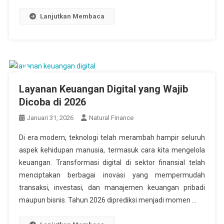
Lanjutkan Membaca
Layanan Keuangan Digital yang Wajib
Dicoba di 2026
Januari 31, 2026
Natural Finance
Di era modern, teknologi telah merambah hampir seluruh
aspek kehidupan manusia, termasuk cara kita mengelola
keuangan. Transformasi digital di sektor finansial telah
menciptakan berbagai inovasi yang mempermudah
transaksi, investasi, dan manajemen keuangan pribadi
maupun bisnis. Tahun 2026 diprediksi menjadi momen …