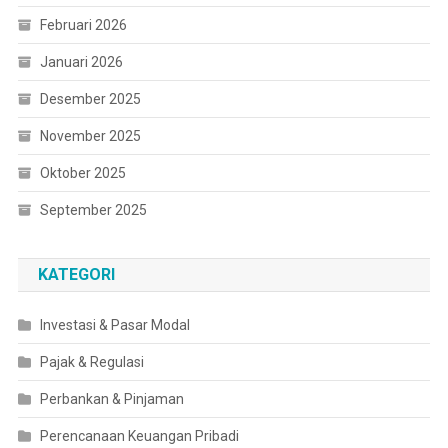
Februari 2026
Januari 2026
Desember 2025
November 2025
Oktober 2025
September 2025
KATEGORI
Investasi & Pasar Modal
Pajak & Regulasi
Perbankan & Pinjaman
Perencanaan Keuangan Pribadi