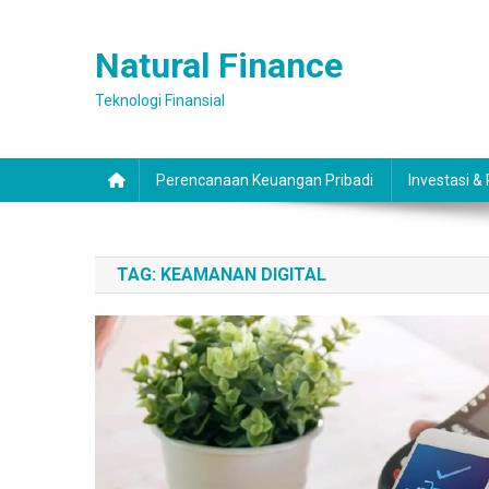
Skip
to
Natural Finance
content
Teknologi Finansial
Perencanaan Keuangan Pribadi
Investasi &
TAG:
KEAMANAN DIGITAL