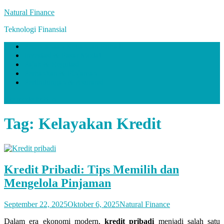
Skip
Natural Finance
to
Teknologi Finansial
content
Perencanaan Keuangan Pribadi
Investasi & Pasar Modal
Pajak & Regulasi
Perbankan & Pinjaman
Perlindungan & Asuransi
site mode button
Tag:
Kelayakan Kredit
Kredit Pribadi: Tips Memilih dan
Mengelola Pinjaman
September 22, 2025
Oktober 6, 2025
Natural Finance
Dalam era ekonomi modern,
kredit pribadi
menjadi salah satu