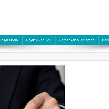
 Pasar Modal
Pajak & Regulasi
Perbankan & Pinjaman
Perl