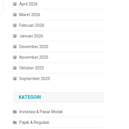
April 2026
Maret 2026
Februari 2026
Januari 2026
Desember 2025
November 2025
Oktober 2025
September 2025
KATEGORI
Investasi & Pasar Modal
Pajak & Regulasi