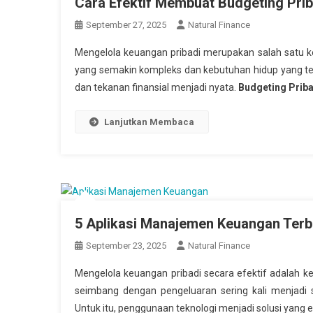
Cara Efektif Membuat Budgeting Pr
September 27, 2025
Natural Finance
Mengelola keuangan pribadi merupakan salah satu k
yang semakin kompleks dan kebutuhan hidup yang ter
dan tekanan finansial menjadi nyata.
Budgeting Priba
Lanjutkan Membaca
5 Aplikasi Manajemen Keuangan Terb
September 23, 2025
Natural Finance
Mengelola keuangan pribadi secara efektif adalah k
seimbang dengan pengeluaran sering kali menjadi
Untuk itu, penggunaan teknologi menjadi solusi yang e