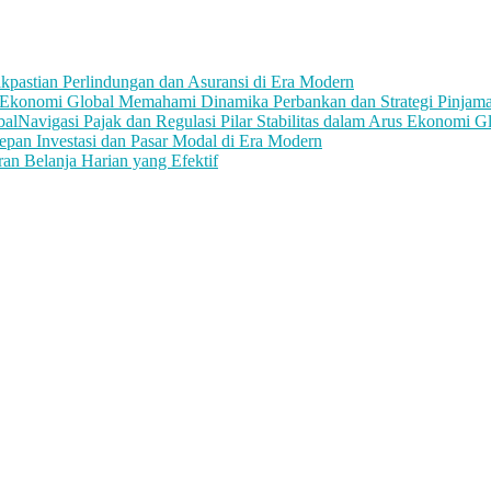
kpastian Perlindungan dan Asuransi di Era Modern
r Ekonomi Global Memahami Dinamika Perbankan dan Strategi Pinjam
Navigasi Pajak dan Regulasi Pilar Stabilitas dalam Arus Ekonomi G
an Investasi dan Pasar Modal di Era Modern
n Belanja Harian yang Efektif