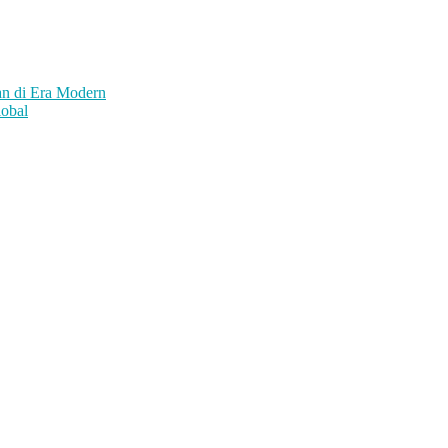
an di Era Modern
lobal