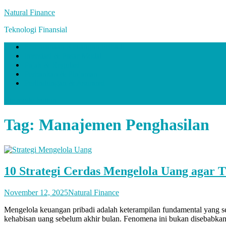
Skip
Natural Finance
to
Teknologi Finansial
content
Perencanaan Keuangan Pribadi
Investasi & Pasar Modal
Pajak & Regulasi
Perbankan & Pinjaman
Perlindungan & Asuransi
site mode button
Tag:
Manajemen Penghasilan
10 Strategi Cerdas Mengelola Uang agar 
November 12, 2025
Natural Finance
Mengelola keuangan pribadi adalah keterampilan fundamental yang ser
kehabisan uang sebelum akhir bulan. Fenomena ini bukan disebabka