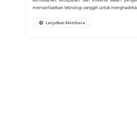
kemudahan, kecepatan, dan efisiensi dalam pengel
memanfaatkan teknologi canggih untuk menghadirkan l
Lanjutkan Membaca