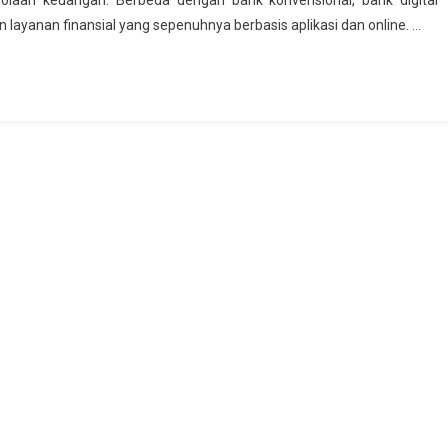
olaan keuangan. Berbeda dengan bank konvensional, bank digital
ayanan finansial yang sepenuhnya berbasis aplikasi dan online. …