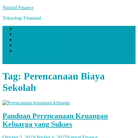
Skip
Natural Finance
to
Teknologi Finansial
content
Perencanaan Keuangan Pribadi
Investasi & Pasar Modal
Pajak & Regulasi
Perbankan & Pinjaman
Perlindungan & Asuransi
site mode button
Tag:
Perencanaan Biaya
Sekolah
Panduan Perencanaan Keuangan
Keluarga yang Sukses
Oktober 5, 2025
Oktober 6, 2025
Natural Finance