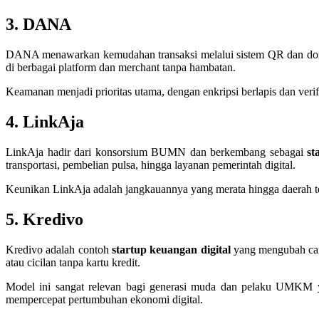
3. DANA
DANA menawarkan kemudahan transaksi melalui sistem QR dan dom
di berbagai platform dan merchant tanpa hambatan.
Keamanan menjadi prioritas utama, dengan enkripsi berlapis dan veri
4. LinkAja
LinkAja hadir dari konsorsium BUMN dan berkembang sebagai
st
transportasi, pembelian pulsa, hingga layanan pemerintah digital.
Keunikan LinkAja adalah jangkauannya yang merata hingga daerah terp
5. Kredivo
Kredivo adalah contoh
startup keuangan digital
yang mengubah cara
atau cicilan tanpa kartu kredit.
Model ini sangat relevan bagi generasi muda dan pelaku UMKM ya
mempercepat pertumbuhan ekonomi digital.