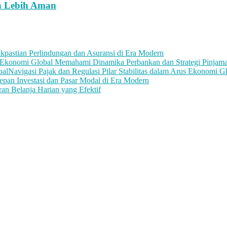
an Lebih Aman
kpastian Perlindungan dan Asuransi di Era Modern
r Ekonomi Global Memahami Dinamika Perbankan dan Strategi Pinjam
Navigasi Pajak dan Regulasi Pilar Stabilitas dalam Arus Ekonomi G
an Investasi dan Pasar Modal di Era Modern
n Belanja Harian yang Efektif