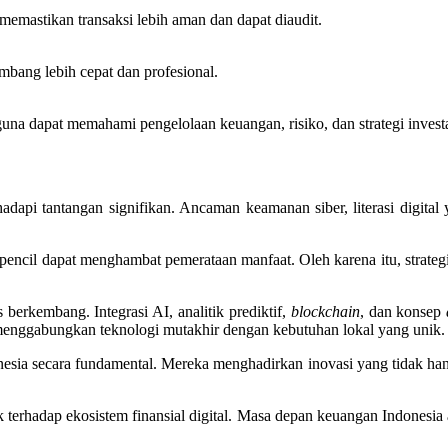
 memastikan transaksi lebih aman dan dapat diaudit.
bang lebih cepat dan profesional.
gguna dapat memahami pengelolaan keuangan, risiko, dan strategi investa
dapi tantangan signifikan. Ancaman keamanan siber, literasi digital
terpencil dapat menghambat pemerataan manfaat. Oleh karena itu, strateg
 berkembang. Integrasi AI, analitik prediktif,
blockchain
, dan konsep
, menggabungkan teknologi mutakhir dengan kebutuhan lokal yang unik.
ia secara fundamental. Mereka menghadirkan inovasi yang tidak hanya 
k terhadap ekosistem finansial digital. Masa depan keuangan Indonesia