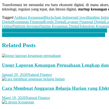
Transformasi ini menandai era baru ekonomi digital, di mana akses
teknologi, regulasi yang tepat, dan literasi digital,
startup keuangan d
Tagged
Aplikasi Keuangan
Blockchain Indonesia
Crowdfunding Indon
Digital
Keamanan Finansial
Kredit Digital
Layanan Finansial Digital
La
Online
Platform Investasi
Startup Keuangan Digital
Teknologi Keuang
Navigasi
Keamanan Keuangan Digital: Cara Melindungi Data Finansial Anda
Teknologi Keuangan: Perkembangannya dan Dampak di Indonesia
pos
Related Posts
Unsur Laporan Keuangan Perusahaan Lengkap da
Januari 29, 2026
Natural Finance
Cara Membuat Anggaran Belanja Harian yang Efekt
Maret 18, 2026
Natural Finance