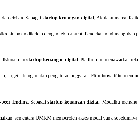
a dan cicilan. Sebagai
startup keuangan digital
, Akulaku memanfaat
iko pinjaman dikelola dengan lebih akurat. Pendekatan ini mengubah p
radisional dan
startup keuangan digital
. Platform ini menawarkan reken
, target tabungan, dan pengaturan anggaran. Fitur inovatif ini mendoro
o-peer lending
. Sebagai
startup keuangan digital
, Modalku menghub
minimalkan, sementara UMKM memperoleh akses modal yang sebelumnya 