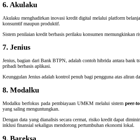
6. Akulaku
Akulaku menghadirkan inovasi kredit digital melalui platform belanj
konsumtif maupun produktif.
Sistem penilaian kredit berbasis perilaku konsumen memungkinkan ris
7. Jenius
Jenius, bagian dari Bank BTPN, adalah contoh hibrida antara bank t
pribadi berbasis aplikasi.
Keunggulan Jenius adalah kontrol penuh bagi pengguna atas aliran dana
8. Modalku
Modalku berfokus pada pembiayaan UMKM melalui sistem
peer-t
yang saling menguntungkan.
Dengan data yang dianalisis secara cermat, risiko kredit dapat di
inklusi finansial sekaligus mendorong pertumbuhan ekonomi lokal.
9. Bareksa