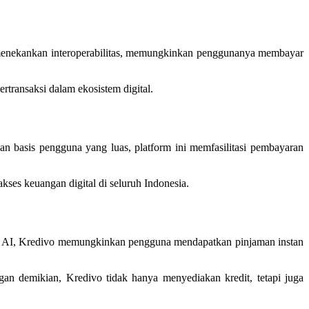
nekankan interoperabilitas, memungkinkan penggunanya membayar
rtransaksi dalam ekosistem digital.
n basis pengguna yang luas, platform ini memfasilitasi pembayaran
ses keuangan digital di seluruh Indonesia.
is AI, Kredivo memungkinkan pengguna mendapatkan pinjaman instan
n demikian, Kredivo tidak hanya menyediakan kredit, tetapi juga