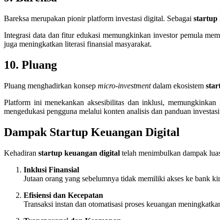
Bareksa merupakan pionir platform investasi digital. Sebagai
startup
Integrasi data dan fitur edukasi memungkinkan investor pemula mema
juga meningkatkan literasi finansial masyarakat.
10. Pluang
Pluang menghadirkan konsep
micro-investment
dalam ekosistem
star
Platform ini menekankan aksesibilitas dan inklusi, memungkinkan 
mengedukasi pengguna melalui konten analisis dan panduan investasi
Dampak Startup Keuangan Digital
Kehadiran
startup keuangan digital
telah menimbulkan dampak luas
Inklusi Finansial
Jutaan orang yang sebelumnya tidak memiliki akses ke bank kin
Efisiensi dan Kecepatan
Transaksi instan dan otomatisasi proses keuangan meningkatkan