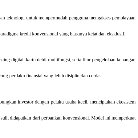
kan teknologi untuk mempermudah pengguna mengakses pembiayaan
aradigma kredit konvensional yang biasanya ketat dan eksklusif.
ing digital, kartu debit multifungsi, serta fitur pengelolaan keuangan
ng perilaku finansial yang lebih disiplin dan cerdas.
ungkan investor dengan pelaku usaha kecil, menciptakan ekosistem
sulit didapatkan dari perbankan konvensional. Model ini memperkuat