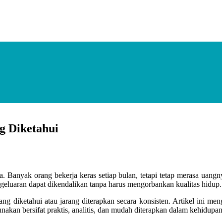
g Diketahui
 Banyak orang bekerja keras setiap bulan, tetapi tetap merasa uangny
engeluaran dapat dikendalikan tanpa harus mengorbankan kualitas hidup.
g diketahui atau jarang diterapkan secara konsisten. Artikel ini me
nakan bersifat praktis, analitis, dan mudah diterapkan dalam kehidupan 