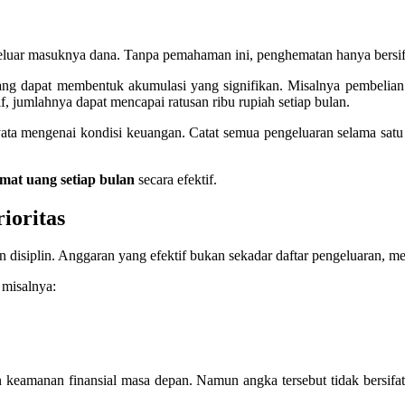
ar masuknya dana. Tanpa pemahaman ini, penghematan hanya bersifat 
ng dapat membentuk akumulasi yang signifikan. Misalnya pembelian ko
, jumlahnya dapat mencapai ratusan ribu rupiah setiap bulan.
a mengenai kondisi keuangan. Catat semua pengeluaran selama satu bul
emat uang setiap bulan
secara efektif.
ioritas
isiplin. Anggaran yang efektif bukan sekadar daftar pengeluaran, mela
 misalnya:
 keamanan finansial masa depan. Namun angka tersebut tidak bersifat 