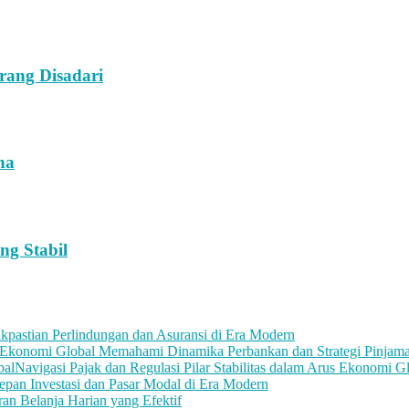
rang Disadari
na
ng Stabil
kpastian Perlindungan dan Asuransi di Era Modern
r Ekonomi Global Memahami Dinamika Perbankan dan Strategi Pinjam
Navigasi Pajak dan Regulasi Pilar Stabilitas dalam Arus Ekonomi G
an Investasi dan Pasar Modal di Era Modern
n Belanja Harian yang Efektif