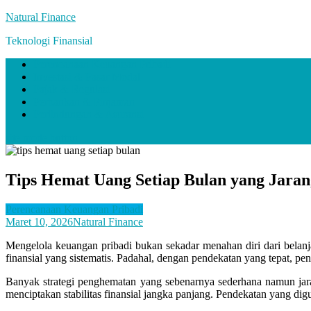
Skip
Natural Finance
to
Teknologi Finansial
content
Perencanaan Keuangan Pribadi
Investasi & Pasar Modal
Pajak & Regulasi
Perbankan & Pinjaman
Perlindungan & Asuransi
site mode button
Tips Hemat Uang Setiap Bulan yang Jaran
Perencanaan Keuangan Pribadi
Maret 10, 2026
Natural Finance
Mengelola keuangan pribadi bukan sekadar menahan diri dari belanja.
finansial yang sistematis. Padahal, dengan pendekatan yang tepat, p
Banyak strategi penghematan yang sebenarnya sederhana namun jaran
menciptakan stabilitas finansial jangka panjang. Pendekatan yang digu