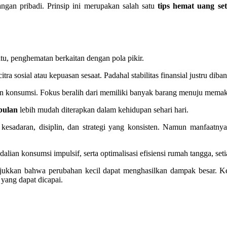
uangan pribadi. Prinsip ini merupakan salah satu
tips hemat uang se
tu, penghematan berkaitan dengan pola pikir.
 sosial atau kepuasan sesaat. Padahal stabilitas finansial justru diba
 konsumsi. Fokus beralih dari memiliki banyak barang menuju memaksi
 bulan
lebih mudah diterapkan dalam kehidupan sehari hari.
esadaran, disiplin, dan strategi yang konsisten. Namun manfaatnya s
ian konsumsi impulsif, serta optimalisasi efisiensi rumah tangga, se
ukkan bahwa perubahan kecil dapat menghasilkan dampak besar. Ketik
 yang dapat dicapai.