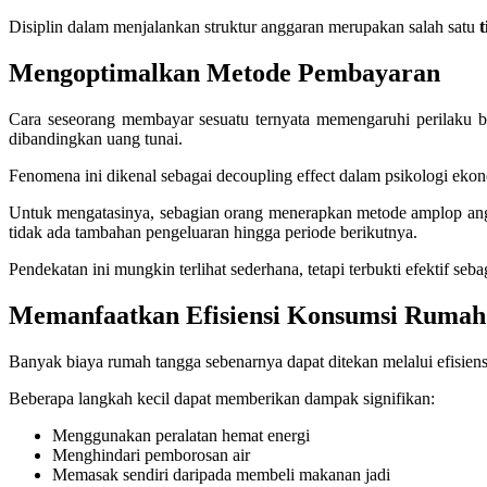
Disiplin dalam menjalankan struktur anggaran merupakan salah satu
t
Mengoptimalkan Metode Pembayaran
Cara seseorang membayar sesuatu ternyata memengaruhi perilaku be
dibandingkan uang tunai.
Fenomena ini dikenal sebagai decoupling effect dalam psikologi ekono
Untuk mengatasinya, sebagian orang menerapkan metode amplop anggar
tidak ada tambahan pengeluaran hingga periode berikutnya.
Pendekatan ini mungkin terlihat sederhana, tetapi terbukti efektif seba
Memanfaatkan Efisiensi Konsumsi Rumah
Banyak biaya rumah tangga sebenarnya dapat ditekan melalui efisiens
Beberapa langkah kecil dapat memberikan dampak signifikan:
Menggunakan peralatan hemat energi
Menghindari pemborosan air
Memasak sendiri daripada membeli makanan jadi