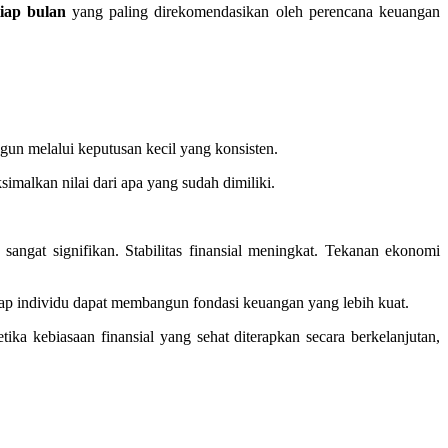
tiap bulan
yang paling direkomendasikan oleh perencana keuangan
ngun melalui keputusan kecil yang konsisten.
malkan nilai dari apa yang sudah dimiliki.
angat signifikan. Stabilitas finansial meningkat. Tekanan ekonomi
tiap individu dapat membangun fondasi keuangan yang lebih kuat.
a kebiasaan finansial yang sehat diterapkan secara berkelanjutan,