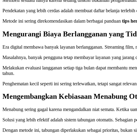
Membeli sesuatu hanya karena sedang diskon bukanlah penghematan.
Pendekatan yang lebih cerdas adalah membuat daftar belanja terlebih d
Metode ini sering direkomendasikan dalam berbagai panduan
tips he
Mengurangi Biaya Berlangganan yang Ti
Era digital membawa banyak layanan berlangganan. Streaming film, m
Masalahnya, banyak pengguna tetap membayar layanan yang jarang 
Melakukan evaluasi langganan setiap tiga bulan dapat membantu meng
tahun.
Penghematan kecil seperti ini sering terlewatkan, tetapi sangat releva
Mengembangkan Kebiasaan Menabung Ot
Menabung sering gagal karena mengandalkan niat semata. Ketika uan
Solusi yang lebih efektif adalah sistem tabungan otomatis. Sebagian p
Dengan metode ini, tabungan diperlakukan sebagai prioritas, bukan si