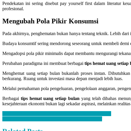
Pendekatan ini sering disebut pay yourself first dalam literatur ke
profesional.
Mengubah Pola Pikir Konsumsi
Pada akhirnya, penghematan bukan hanya tentang teknik. Lebih dari i
Budaya konsumtif sering mendorong seseorang untuk membeli demi citra
Mengadopsi pola pikir minimalis dapat membantu mengurangi tekanan
Perubahan paradigma ini membuat berbagai
tips hemat uang setiap
Menghemat uang setiap bulan bukanlah proses instan. Dibutuhkan k
berkurang. Ruang untuk investasi masa depan menjadi lebih luas.
Melalui pemahaman pola pengeluaran, pengelolaan anggaran, pengendal
Berbagai
tips hemat uang setiap bulan
yang telah dibahas menunj
kesejahteraan ekonomi bukan lagi sekadar aspirasi, melainkan realitas
Navigasi
Asuransi Kesehatan Terbaik untuk Perlindungan Maksimal
Cara Membuat Anggaran Belanja Harian yang Efektif
pos